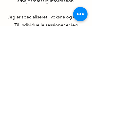
arbejdsmæssig information.
Jeg er specialiseret i voksne og unge.
Til individuelle sessioner er jeg
fokuseret på terapi for spansktalende.
Det vil glæde mig at møde dig.
Et kram
Snakkes ved senere?
Marina
psychologist
CPH
+45 28255247
marinapsychologistcph@gmail.com