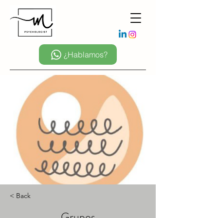
¿Hablamos?
< Back
Grupos