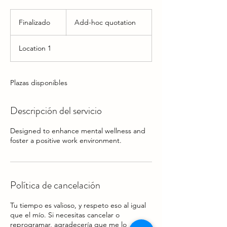
Add-
hoc
Finalizado
F
Add-hoc quotation
quotation
i
n
Location 1
a
l
i
z
Plazas disponibles
a
d
Descripción del servicio
o
Designed to enhance mental wellness and
foster a positive work environment.
Política de cancelación
Tu tiempo es valioso, y respeto eso al igual
que el mío. Si necesitas cancelar o
reprogramar, agradecería que me lo